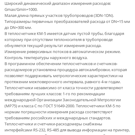
Широкий динамический диапазон измерения расходов:
Gmax/Gmin=1000.
Малая длина прямых участков трубопроводов (3DN-1DN).
Типоразмеры первичных преобразователей расхода от DN=15 мм
до DN=300 мм.
В теплосчетчике КМ-5 имеется датчик пустой трубы, благодаря
которому при отсутствии теплоносителя в трубопроводе
обнуляется текущий результат измерения расхода.
Измерение реверсивных потоков в автоматическом режиме.
Контроль температуры наружного воздуха.
В программном обеспечении теплосчетчиков и счетчиков-
расходомеров установлена процедура автокалибровки, которая
позволяет поддерживать метрологические характеристики на
протяжении межповерочного интервала, равного 4-м годам.
Теплосчетчики независимо от класса точности удовлетворяют
требованиям лучших классов: 1-го по рекомендации
международной Организации Законодательной Метрологии
(МР75) и класса С по ГОСТ 51649-2000. Теплосчетчики КМ-5 по
нормам погрешности измерения расхода соответствуют
требованиям российских и международных стандартов.
Теплосчетчики и счетчики-расходомеры снабжены
интерфейсами RS-232, RS-485 для вывода информации на принтер,