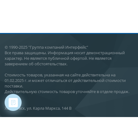
© 1990-2025 "Группа компаний Интерфейс"
Все права защищены. Информация носит демонстрационный
характер. Не является публичной офертой. Не является
заверением об обстоятельствах.
Стоимость товаров, указанная на сайте действительна на
01.02.2025 г. и может отличаться от действительной стоимости
поставки.
Действительную стоимость товаров уточняйте в отделе продаж.
Хабаровск, ул. Карла Маркса, 144 В
О компании