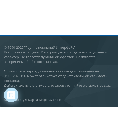
© 1990-2025 "Группа компаний Интерфейс"
Все права защищены. Информация носит демонстрационный
характер. Не является публичной офертой. Не является
заверением об обстоятельствах.
Стоимость товаров, указанная на сайте действительна на
01.02.2025 г. и может отличаться от действительной стоимости
поставки.
Действительную стоимость товаров уточняйте в отделе продаж.
Хабаровск, ул. Карла Маркса, 144 В
О компании