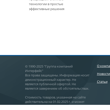
технологии в простые
эффективные решения
О комп
© 1990-2025 "Группа компаний
Интерфейс"
Новости
Все права защищены. Информация носит
демонстрационный характер. Не
Статьи
является публичной офертой. Не
является заверением об обстоятельствах.
Стоимость товаров, указанная на сайте
действительна на 01.02.2025 г. и может
отличаться от действительной стоимости