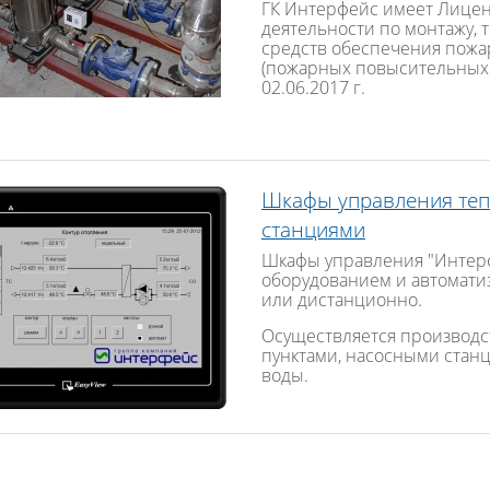
ГК Интерфейс имеет Лице
деятельности по монтажу,
средств обеспечения пожа
(пожарных повысительных 
02.06.2017 г.
Шкафы управления теп
станциями
Шкафы управления "Интер
оборудованием и автомати
или дистанционно.
Осуществляется производ
пунктами, насосными станц
воды.