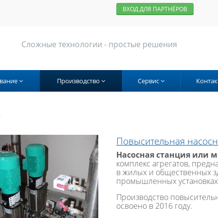
ВХОД ДЛЯ ПАРТНЁРОВ
Сложные технологии - простые решения
вание
Производство
Сервис
Контак
я
Повысительная насосн
Насосная станция или 
комплекс агрегатов, пред
в жилых и общественных з
промышленных установках
Производство повысительн
освоено в 2016 году.