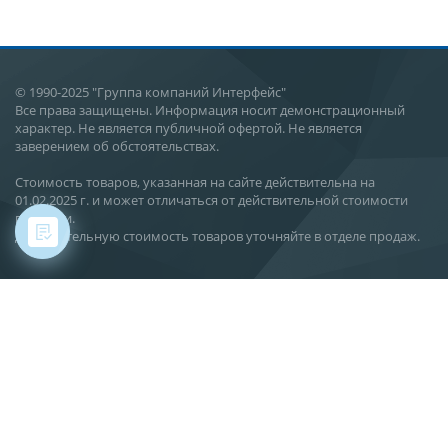
© 1990-2025 "Группа компаний Интерфейс"
Все права защищены. Информация носит демонстрационный
характер. Не является публичной офертой. Не является
заверением об обстоятельствах.
Стоимость товаров, указанная на сайте действительна на
01.02.2025 г. и может отличаться от действительной стоимости
поставки.
Действительную стоимость товаров уточняйте в отделе продаж.
Хабаровск, ул. Карла Маркса, 144 В
О компании
Новости
Статьи