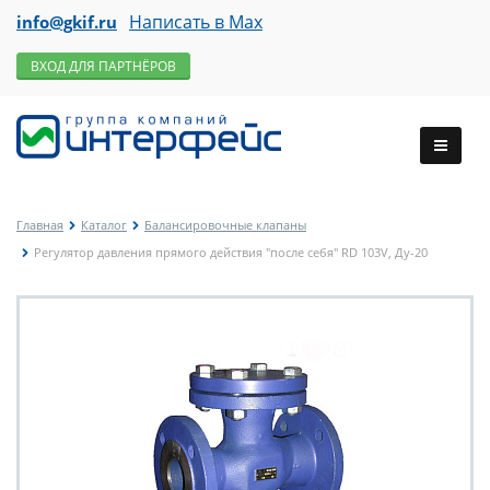
Написать в Max
info@gkif.ru
ВХОД ДЛЯ ПАРТНЁРОВ
Главная
Каталог
Балансировочные клапаны
Регулятор давления прямого действия "после себя" RD 103V, Ду-20