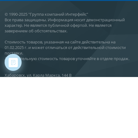
© 1990-2025 "Группа компаний Интерфейс"
Все права защищены. Информация носит демонстрационный
характер. Не является публичной офертой. Не является
заверением об обстоятельствах.
Стоимость товаров, указанная на сайте действительна на
01.02.2025 г. и может отличаться от действительной стоимости
поставки.
Действительную стоимость товаров уточняйте в отделе продаж.
Хабаровск, ул. Карла Маркса, 144 В
О компании
Новости
Статьи
Производство
Поставка