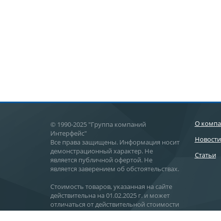
О комп
© 1990-2025 "Группа компаний
Интерфейс"
Новости
Все права защищены. Информация носит
демонстрационный характер. Не
Статьи
является публичной офертой. Не
является заверением об обстоятельствах.
Стоимость товаров, указанная на сайте
действительна на 01.02.2025 г. и может
отличаться от действительной стоимости
поставки.