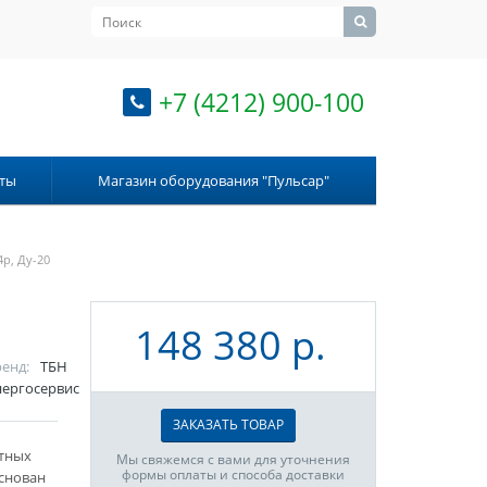
+7 (4212) 900-100
ты
Магазин оборудования "Пульсар"
р, Ду-20
148 380 р.
енд:
ТБН
нергосервис
ЗАКАЗАТЬ ТОВАР
итных
Мы свяжемся с вами для уточнения
формы оплаты и способа доставки
снован