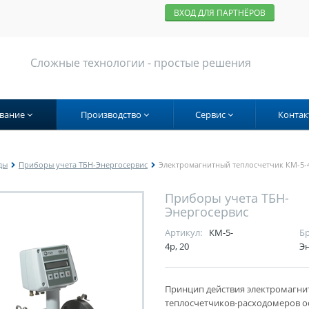
ВХОД ДЛЯ ПАРТНЁРОВ
Сложные технологии - простые решения
вание
Производство
Сервис
Контак
ды
Приборы учета ТБН-Энергосервис
Электромагнитный теплосчетчик КМ-5-4
Приборы учета ТБН-
Энергосервис
Артикул:
КМ-5-
Бр
4р, 20
Э
Принцип действия электромагн
теплосчетчиков-расходомеров о