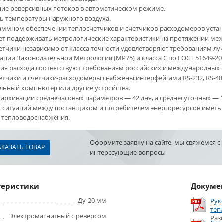
ие реверсивных потоков в автоматическом режиме.
ь температуры наружного воздуха.
аммном обеспечении теплосчетчиков и счетчиков-расходомеров устан
ет поддерживать метрологические характеристики на протяжении меж
етчики независимо от класса точности удовлетворяют требованиям лу
ации Законодательной Метрологии (МР75) и класса С по ГОСТ 51649-2
ия расхода соответствуют требованиям российских и международных 
етчики и счетчики-расходомеры снабжены интерфейсами RS-232, RS-48
льный компьютер или другие устройства.
 архивации среднечасовых параметров — 42 дня, а среднесуточных — 1
 ситуаций между поставщиком и потребителем энергоресурсов имет
 тепловодоснабжения.
Оформите заявку на сайте, мы свяжемся с
АКАЗАТЬ ТОВАР
интересующие вопросы
теристики
Докуме
Ду-20 мм
Рук
теп
Электромагнитный с реверсом
Раз