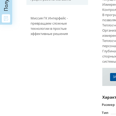
Измерен
Контрол
В прогр
Миссия ГК Интерфейс -
позволя
превращаем сложные
Теплосч
технологии в простые
Организ
эффективные решения
измерен
Теплосч
персона
Глубина
спорных
системы
З
Харак
Размер
Тип