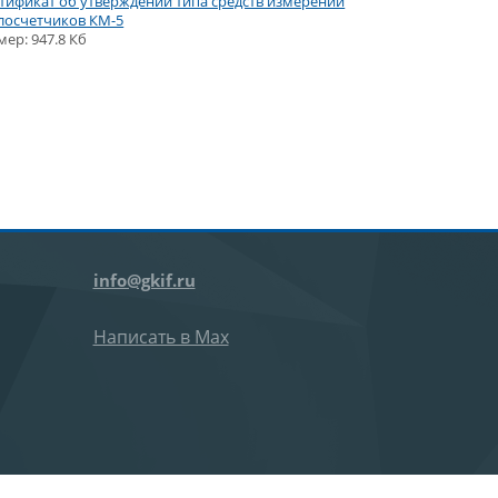
тификат об утверждении типа средств измерений
лосчетчиков КМ-5
мер: 947.8 Кб
info@gkif.ru
Написать в Max