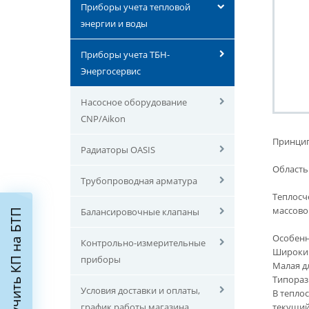
Приборы учета тепловой
энергии и воды
Приборы учета ТБН-
Энергосервис
Насосное оборудование
CNP/Aikon
Принцип
Радиаторы OASIS
Область
Трубопроводная арматура
Теплосч
массово
Балансировочные клапаны
Получить КП на БТП
Особенн
Контрольно-измерительные
Широкий
приборы
Малая д
Типораз
Условия доставки и оплаты,
В тепло
график работы магазина
текущий