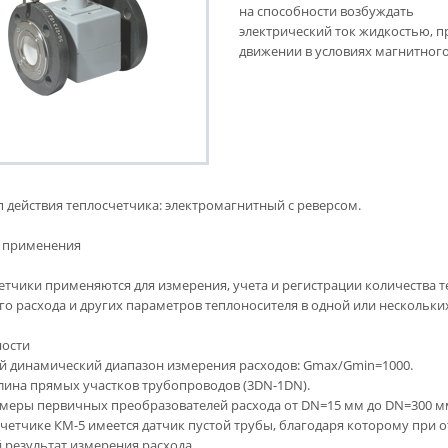
на способности возбуждать
электрический ток жидкостью, п
движении в условиях магнитного
 действия теплосчетчика: электромагнитный с реверсом.
 применения
етчики применяются для измерения, учета и регистрации количества т
го расхода и других параметров теплоносителя в одной или нескольк
ости
 динамический диапазон измерения расходов: Gmax/Gmin=1000.
лина прямых участков трубопроводов (3DN-1DN).
меры первичных преобразователей расхода от DN=15 мм до DN=300 м
счетчике КМ-5 имеется датчик пустой трубы, благодаря которому при о
 результат измерения расхода.