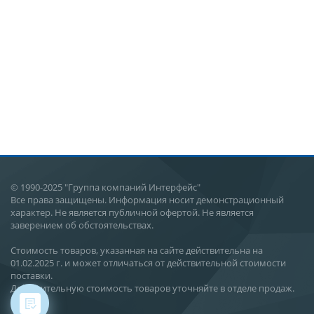
© 1990-2025 "Группа компаний Интерфейс"
Все права защищены. Информация носит демонстрационный
характер. Не является публичной офертой. Не является
заверением об обстоятельствах.
Стоимость товаров, указанная на сайте действительна на
01.02.2025 г. и может отличаться от действительной стоимости
поставки.
Действительную стоимость товаров уточняйте в отделе продаж.