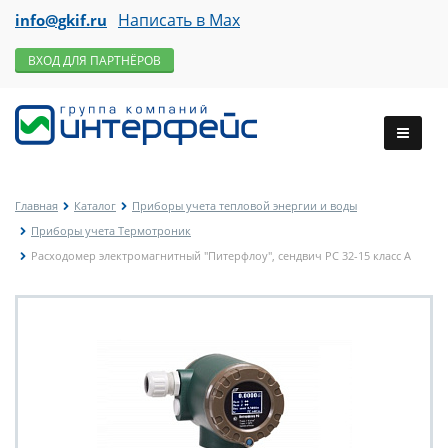
Написать в Max
info@gkif.ru
ВХОД ДЛЯ ПАРТНЁРОВ
Главная
Каталог
Приборы учета тепловой энергии и воды
Приборы учета Термотроник
Расходомер электромагнитный "Питерфлоу", сендвич РС 32-15 класс А