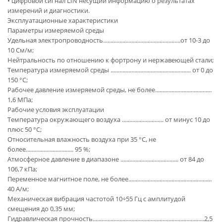
• цифровой сигнал LIN несущий информацию о результатах
измерений и диагностики.
Эксплуатационные характеристики
Параметры измеряемой среды
Удельная электропроводность....................................................от 10-3 до
10 См/м;
Нейтральность по отношению к фортрону и нержавеющей стали;
Температура измеряемой среды ...................................................... от 0 до
150 °С;
Рабочее давление измеряемой среды, не более......................................
1,6 МПа;
Рабочие условия эксплуатации
Температура окружающего воздуха ............................ от минус 10 до
плюс 50 °С;
Относительная влажность воздуха при 35 °С, не
более................................ 95 %;
Атмосферное давление в диапазоне ....................................... от 84 до
106,7 кПа;
Переменное магнитное поле, не более........................................................
40 А/м;
Механическая вибрация частотой 10÷55 Гц с амплитудой
смещения до 0,35 мм;
Гидравлическая прочность...........................................................................2,5