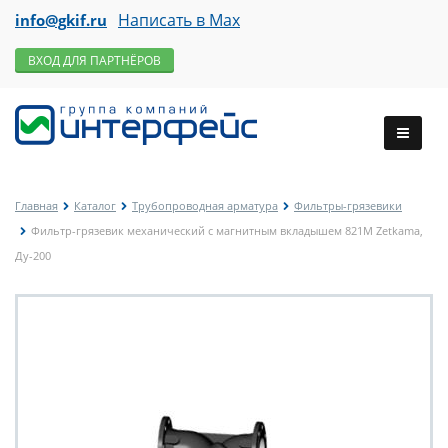
Написать в Max
info@gkif.ru
ВХОД ДЛЯ ПАРТНЁРОВ
Главная
Каталог
Трубопроводная арматура
Фильтры-грязевики
Фильтр-грязевик механический с магнитным вкладышем 821М Zetkama,
Ду-200