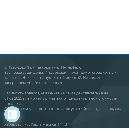
© 1990-2025 "Группа компаний Интерфейс"
Все права защищены. Информация носит демонстрационный
характер. Не является публичной офертой. Не является
заверением об обстоятельствах.
Стоимость товаров, указанная на сайте действительна на
01.02.2025 г. и может отличаться от действительной стоимости
поставки.
Действительную стоимость товаров уточняйте в отделе продаж.
Хабаровск, ул. Карла Маркса, 144 В