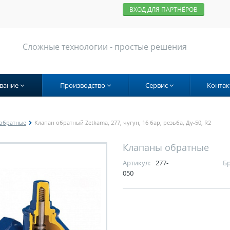
ВХОД ДЛЯ ПАРТНЁРОВ
Сложные технологии - простые решения
вание
Производство
Сервис
Контак
обратные
Клапан обратный Zetkama, 277, чугун, 16 бар, резьба, Ду-50, R2
Клапаны обратные
Артикул:
277-
Бр
050