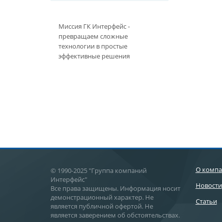
Миссия ГК Интерфейс -
превращаем сложные
технологии в простые
эффективные решения
О комп
© 1990-2025 "Группа компаний
Интерфейс"
Новости
Все права защищены. Информация носит
демонстрационный характер. Не
Статьи
является публичной офертой. Не
является заверением об обстоятельствах.