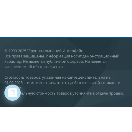
© 1990-2025 "Группа компаний Интерфейс"
Все права защищены. Информация носит демонстрационный
характер. Не является публичной офертой. Не является
заверением об обстоятельствах.
Стоимость товаров, указанная на сайте действительна на
01.02.2025 г. и может отличаться от действительной стоимости
поставки.
Действительную стоимость товаров уточняйте в отделе продаж.
Хабаровск, ул. Карла Маркса, 144 В
О компании