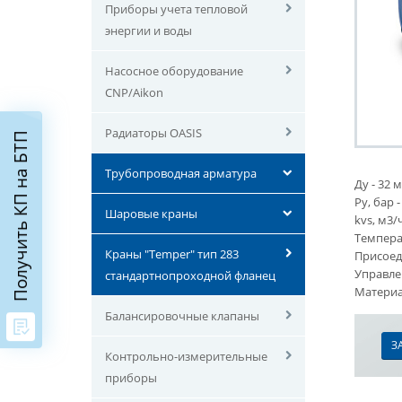
Приборы учета тепловой
энергии и воды
Насосное оборудование
CNP/Aikon
Радиаторы OASIS
Получить КП на БТП
Трубопроводная арматура
Ду - 32 
Ру, бар -
Шаровые краны
kvs, м3/ч
Температ
Краны "Temper" тип 283
Присоед
Управле
стандартнопроходной фланец
Материал
Балансировочные клапаны
З
Контрольно-измерительные
приборы