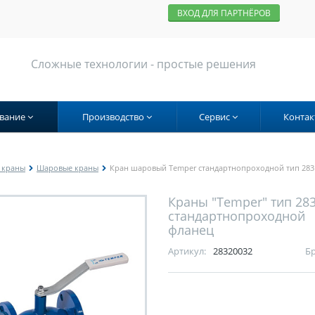
ВХОД ДЛЯ ПАРТНЁРОВ
Сложные технологии - простые решения
вание
Производство
Сервис
Контак
 краны
Шаровые краны
Кран шаровый Temper стандартнопроходной тип 283
Краны "Temper" тип 28
стандартнопроходной
фланец
Артикул:
28320032
Бр