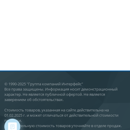
© 1990-2025 "Группа компаний Интерфейс"
Все права защищены. Информация носит демонстрационный
характер. Не является публичной офертой. Не является
заверением об обстоятельствах.
Стоимость товаров, указанная на сайте действительна на
01.02.2025 г. и может отличаться от действительной стоимости
поставки.
Действительную стоимость товаров уточняйте в отделе продаж.