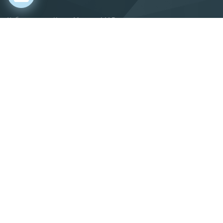
Хабаровск, ул. Карла Маркса, 144 В
О компании
Новости
Статьи
Производство
Поставка
Сервис
Вакансии
Контакты
info@gkif.ru