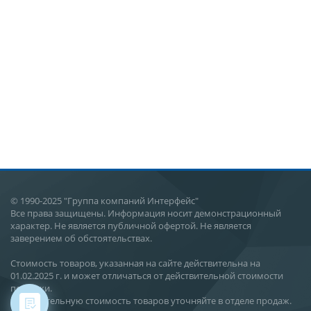
© 1990-2025 "Группа компаний Интерфейс"
Все права защищены. Информация носит демонстрационный
характер. Не является публичной офертой. Не является
заверением об обстоятельствах.
Стоимость товаров, указанная на сайте действительна на
01.02.2025 г. и может отличаться от действительной стоимости
поставки.
Действительную стоимость товаров уточняйте в отделе продаж.