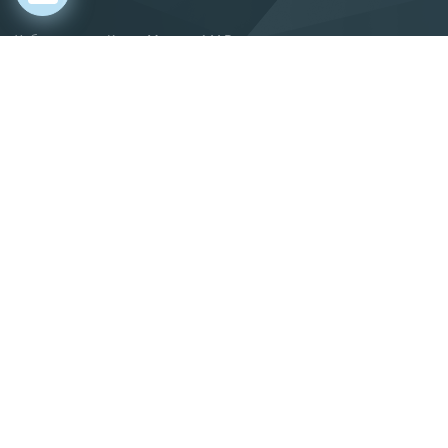
Хабаровск, ул. Карла Маркса, 144 В
О компании
Новости
Статьи
Производство
Поставка
Сервис
Вакансии
Контакты
info@gkif.ru