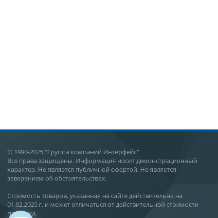
© 1990-2025 "Группа компаний Интерфейс"
Все права защищены. Информация носит демонстрационный
характер. Не является публичной офертой. Не является
заверением об обстоятельствах.
Стоимость товаров, указанная на сайте действительна на
01.02.2025 г. и может отличаться от действительной стоимости
поставки.