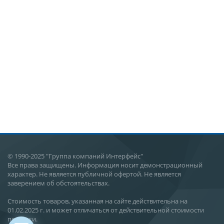
© 1990-2025 "Группа компаний Интерфейс"
Все права защищены. Информация носит демонстрационный
характер. Не является публичной офертой. Не является
заверением об обстоятельствах.
Стоимость товаров, указанная на сайте действительна на
01.02.2025 г. и может отличаться от действительной стоимости
поставки.