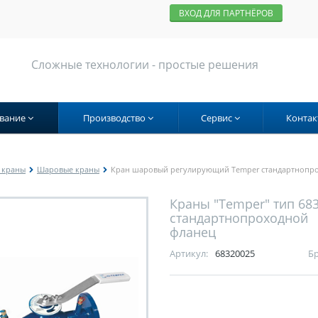
ВХОД ДЛЯ ПАРТНЁРОВ
Сложные технологии - простые решения
вание
Производство
Сервис
Контак
 краны
Шаровые краны
Кран шаровый регулирующий Temper стандартнопро
Краны "Temper" тип 68
стандартнопроходной
фланец
Артикул:
68320025
Бр