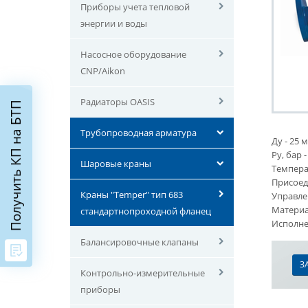
Приборы учета тепловой
энергии и воды
Насосное оборудование
CNP/Aikon
Радиаторы OASIS
Получить КП на БТП
Трубопроводная арматура
Ду - 25 
Ру, бар -
Шаровые краны
Температ
Присоед
Краны "Temper" тип 683
Управле
Материал
стандартнопроходной фланец
Исполне
Балансировочные клапаны
З
Контрольно-измерительные
приборы