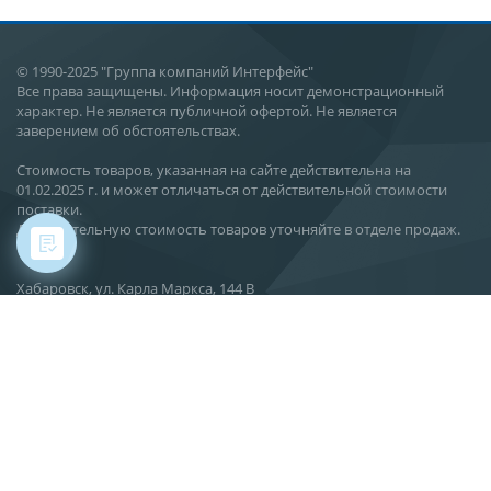
© 1990-2025 "Группа компаний Интерфейс"
Все права защищены. Информация носит демонстрационный
характер. Не является публичной офертой. Не является
заверением об обстоятельствах.
Стоимость товаров, указанная на сайте действительна на
01.02.2025 г. и может отличаться от действительной стоимости
поставки.
Действительную стоимость товаров уточняйте в отделе продаж.
Хабаровск, ул. Карла Маркса, 144 В
О компании
Новости
Статьи
Производство