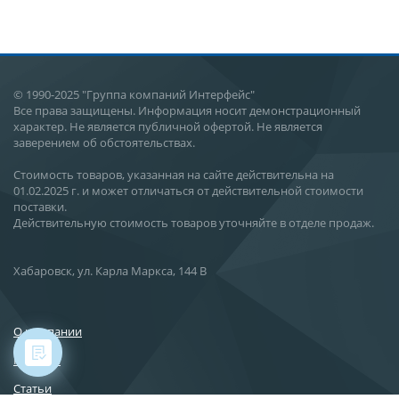
© 1990-2025 "Группа компаний Интерфейс"
Все права защищены. Информация носит демонстрационный
характер. Не является публичной офертой. Не является
заверением об обстоятельствах.
Стоимость товаров, указанная на сайте действительна на
01.02.2025 г. и может отличаться от действительной стоимости
поставки.
Действительную стоимость товаров уточняйте в отделе продаж.
Хабаровск, ул. Карла Маркса, 144 В
О компании
Новости
Статьи