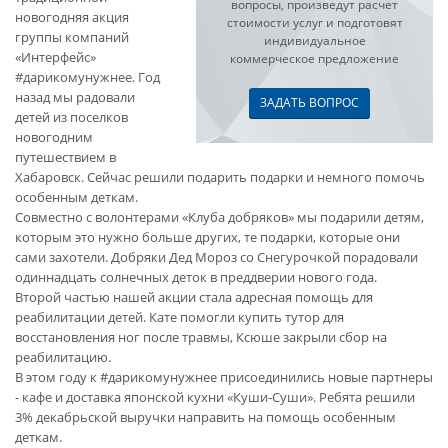
вопросы, произведут расчет
новогодняя акция
стоимости услуг и подготовят
группы компаний
индивидуальное
«Интерфейс»
коммерческое предложение
#дарикомунужнее. Год
назад мы радовали
ЗАДАТЬ ВОПРОС
детей из поселков
новогодним
путешествием в
Хабаровск. Сейчас решили подарить подарки и немного помочь
особенным деткам.
Совместно с волонтерами «Клуба добряков» мы подарили детям,
которым это нужно больше других, те подарки, которые они
сами захотели. Добряки Дед Мороз со Снегурочкой порадовали
одиннадцать солнечных деток в преддверии нового года.
Второй частью нашей акции стала адресная помощь для
реабилитации детей. Кате помогли купить тутор для
восстановления ног после травмы, Ксюше закрыли сбор на
реабилитацию.
В этом году к #дарикомунужнее присоединились новые партнеры
- кафе и доставка японской кухни «Куши-Суши». Ребята решили
3% декабрьской выручки направить на помощь особенным
деткам.