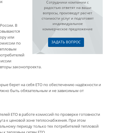
ах
Сотрудники компании с
радостью ответят на ваши
вопросы, произведут расчет
стоимости услуг и подготовят
индивидуальное
России. В
коммерческое предложение
зовываются
ору или
ЗАДАТЬ ВОПРОС
комиссии по
 тепловым
потребителей
миссии
авторы законопроекта.
орые берет на себя ЕТО по обеспечению надёжности и
олжно быть обязательным и не зависимым от
телей ЕТО в работе комиссий по проверке готовности
уга к ценовой зоне теплоснабжения. При этом
тельному периоду только тех потребителей тепловой
 к тепловым сетям ЕТО.