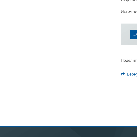
Источни
З
Поделит
Верну