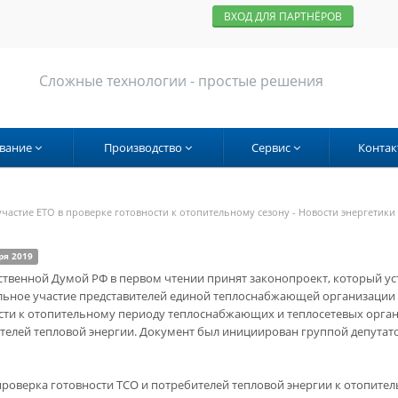
ВХОД ДЛЯ ПАРТНЁРОВ
Сложные технологии - простые решения
вание
Производство
Сервис
Контак
частие ЕТО в проверке готовности к отопительному сезону - Новости энергетики
ря 2019
ственной Думой РФ в первом чтении принят законопроект, который ус
льное участие представителей единой теплоснабжающей организации 
сти к отопительному периоду теплоснабжающих и теплосетевых орган
телей тепловой энергии. Документ был инициирован группой депутато
проверка готовности ТСО и потребителей тепловой энергии к отопите