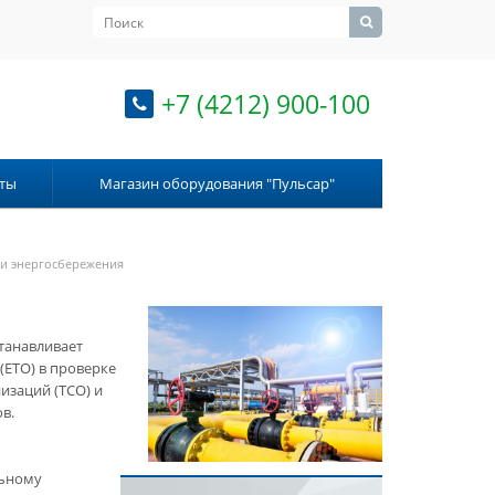
+7 (4212) 900-100
ты
Магазин оборудования "Пульсар"
 и энергосбережения
танавливает
(ЕТО) в проверке
изаций (ТСО) и
в.
льному