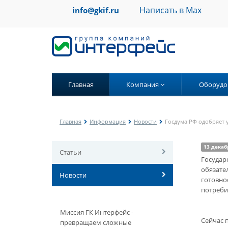
Написать в Max
info@gkif.ru
Главная
Компания
Оборудо
Главная
Информация
Новости
Госдума РФ одобряет у
13 декаб
Статьи
Государ
обязате
Новости
готовно
потреби
Миссия ГК Интерфейс -
Сейчас 
превращаем сложные