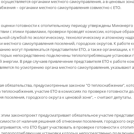
 осуществляется органами местного самоуправления, а в ценовых зон
абжения – органами местного самоуправления совместно с ЕТО.
 оценки готовности к отопительному периоду утверждены Минэнерго 
ствии с этими правилами, проверки проводят комиссии, которые обра
ьной службой по экологическому, технологическому и атомному надз
и местного самоуправления поселений, городских округов. К работе 
ванию могут привлекаться представители ЕТО, а также организации, к
оторых непосредственно подключены теплопотребляющие установки 
й энергии. В ряде случаев привлечение представителя ЕТО к работе ко
вляется по усмотрению органа местного самоуправления, указывают 
ая обязательства, предусмотренные законом "О теплоснабжении", кот
а теплоснабжения, участие ЕТО в комиссиях по проверке готовности д
я поселения, городского округа к ценовой зоне", – считают депутаты.
 с этим законопроект предусматривает обязательное участие представи
исимости от наличия решения об отнесении поселения, городского окр
атривается, что ЕТО будет участвовать в проверке готовности к отопи
, теплопотребляющие установки которых непосредственно подключены