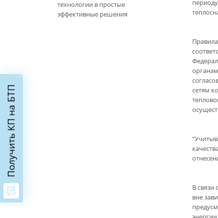
периоду
технологии в простые
теплосн
эффективные решения
Правила
соответ
Федерал
органам
согласо
Получить КП на БТП
сетям к
теплово
осущест
"Учитыв
качеств
отнесени
В связи
вне зав
предусм
энергии