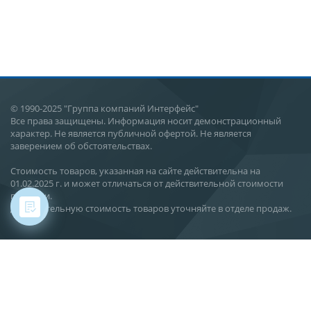
© 1990-2025 "Группа компаний Интерфейс"
Все права защищены. Информация носит демонстрационный
характер. Не является публичной офертой. Не является
заверением об обстоятельствах.
Стоимость товаров, указанная на сайте действительна на
01.02.2025 г. и может отличаться от действительной стоимости
поставки.
Действительную стоимость товаров уточняйте в отделе продаж.
Хабаровск, ул. Карла Маркса, 144 В
О компании