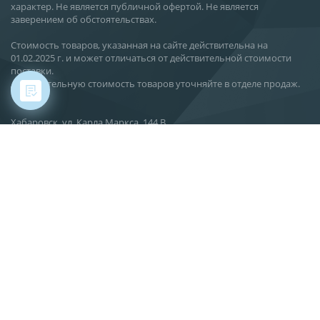
характер. Не является публичной офертой. Не является
заверением об обстоятельствах.
Стоимость товаров, указанная на сайте действительна на
01.02.2025 г. и может отличаться от действительной стоимости
поставки.
Действительную стоимость товаров уточняйте в отделе продаж.
Хабаровск, ул. Карла Маркса, 144 В
О компании
Новости
Статьи
Производство
Поставка
Сервис
Вакансии