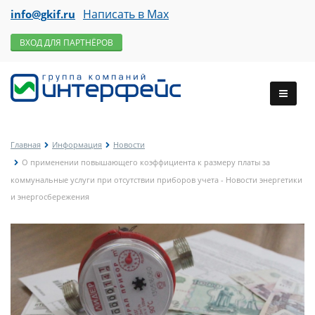
Написать в Max
info@gkif.ru
ВХОД ДЛЯ ПАРТНЁРОВ
Главная
Информация
Новости
О применении повышающего коэффициента к размеру платы за
коммунальные услуги при отсутствии приборов учета - Новости энергетики
и энергосбережения