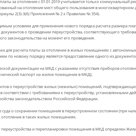
платы за отопление с 01.01.2019 учитывается только коммунальный рес
ованный на отопление мест общего пользования в многоквартирном д
ормулы 2(3)-3(6) Приложения № 2 к Правилам № 354).
имым условием для применения нового порядка расчета размера плат
 документов о проведении переустройства, соответствующего требов
го законодательства на момент его проведения.
ми для расчета платы за отопление в жилых помещениях с автономны
ием по новому порядку является предоставление одного из документо
ческой документации на МКД с указанием отсутствия приборов отопле
хнический паспорт на жилое помещение в МКД);
ентов о переустройстве жилых (нежилых) помещений, подтверждающи
 в соответствии с требованиями к переустройству, установленными д
ройства законодательством Российской Федерации.
 суда о сохранении помещения в переустроенном состоянии (при нал
а отопление в таких жилых помещениях.
 переустройства и перепланировки помещения в МКД определен Жили