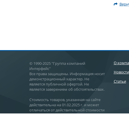
Верну
О комп
© 1990-2025 "Группа компаний
Интерфейс"
Новости
Все права защищены. Информация носит
демонстрационный характер. Не
Статьи
является публичной офертой. Не
является заверением об обстоятельствах.
Стоимость товаров, указанная на сайте
действительна на 01.02.2025 г. и может
отличаться от действительной стоимости
поставки.
Действительную стоимость товаров
уточняйте в отделе продаж.