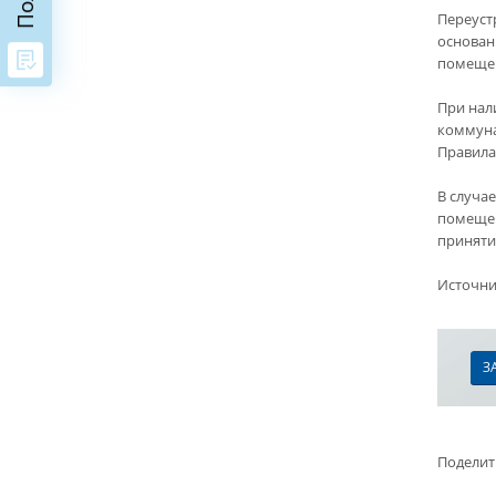
Переуст
основан
помеще
При нал
коммуна
Правила
В случа
помещен
приняти
Источни
З
Поделит