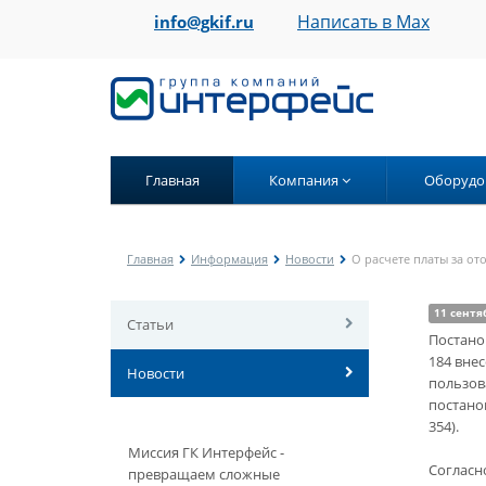
Написать в Max
info@gkif.ru
Главная
Компания
Оборудо
Главная
Информация
Новости
О расчете платы за о
11 сентя
Статьи
Постано
184 вне
Новости
пользов
постано
354).
Миссия ГК Интерфейс -
Согласн
превращаем сложные