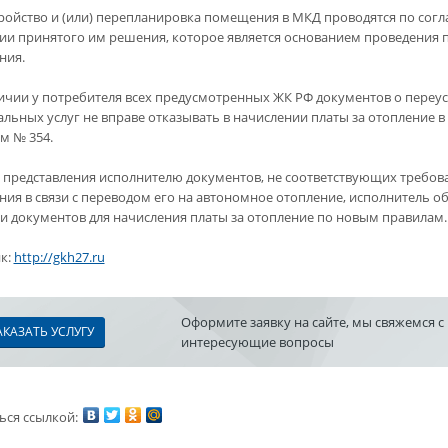
ройство и (или) перепланировка помещения в МКД проводятся по сог
ии принятого им решения, которое является основанием проведения п
ния.
ичии у потребителя всех предусмотренных ЖК РФ документов о переу
льных услуг не вправе отказывать в начислении платы за отопление в 
м № 354.
е представления исполнителю документов, не соответствующих требов
ия в связи с переводом его на автономное отопление, исполнитель о
и документов для начисления платы за отопление по новым правилам.
к:
http://gkh27.ru
Оформите заявку на сайте, мы свяжемся с
АКАЗАТЬ УСЛУГУ
интересующие вопросы
ься ссылкой: