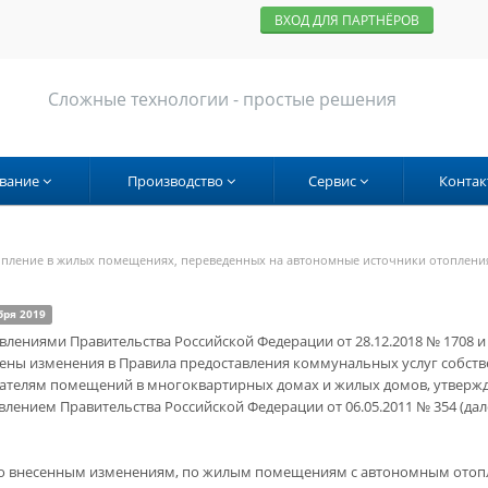
ВХОД ДЛЯ ПАРТНЁРОВ
Сложные технологии - простые решения
вание
Производство
Сервис
Контак
топление в жилых помещениях, переведенных на автономные источники отопления
бря 2019
влениями Правительства Российской Федерации от 28.12.2018 № 1708 и 
сены изменения в Правила предоставления коммунальных услуг собст
ателям помещений в многоквартирных домах и жилых домов, утверж
влением Правительства Российской Федерации от 06.05.2011 № 354 (дал
о внесенным изменениям, по жилым помещениям с автономным отоп