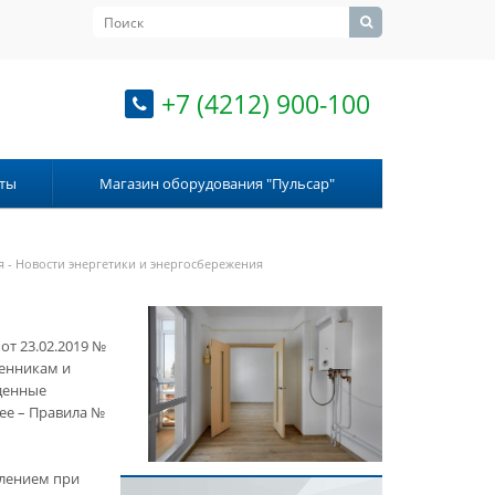
+7 (4212) 900-100
ты
Магазин оборудования "Пульсар"
 - Новости энергетики и энергосбережения
от 23.02.2019 №
венникам и
денные
ее – Правила №
лением при