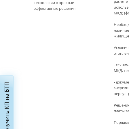
расчете 
технологии в простые
использ
эффективные решения
МКД) (ф
Необход
наличие
жилищно
Условия
отоплен
- техни
МКД, те
- докум
Получить КП на БТП
энергии
переуст
Решение
платы з
Порядок