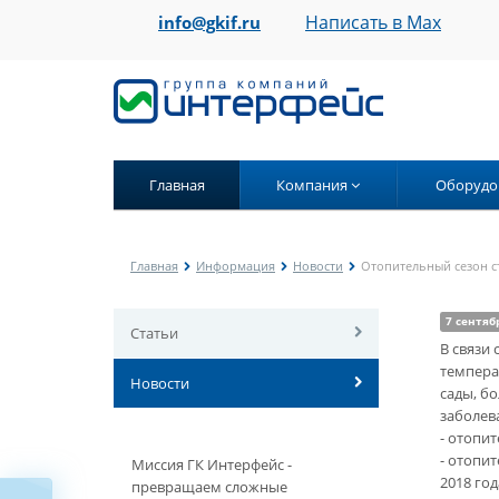
Написать в Max
info@gkif.ru
Главная
Компания
Оборудо
Главная
Информация
Новости
Отопительный сезон ст
7 сентяб
Статьи
В связи
темпера
Новости
сады, б
заболев
- отопит
- отопи
Миссия ГК Интерфейс -
2018 год
превращаем сложные