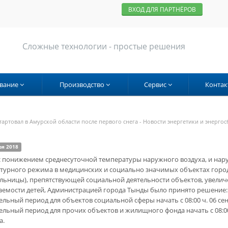
ВХОД ДЛЯ ПАРТНЁРОВ
Сложные технологии - простые решения
вание
Производство
Сервис
Контак
артовал в Амурской области после первого снега - Новости энергетики и энерго
ря 2018
 с понижением среднесуточной температуры наружного воздуха, и на
турного режима в медицинских и социально значимых объектах город
ольницы), препятствующей социальной деятельности объектов, увелич
аемости детей, Администрацией города Тынды было принято решение:
ельный период для объектов социальной сферы начать с 08:00 ч. 06 сен
тельный период для прочих объектов и жилищного фонда начать с 08:00
а.