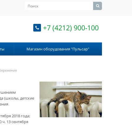
+7 (4212) 900-100
ты
Магазин оборудования "Пульсар"
сбережения
рушением
а (школы, детские
ения
тября 2018 года;
 ч. 13 сентября