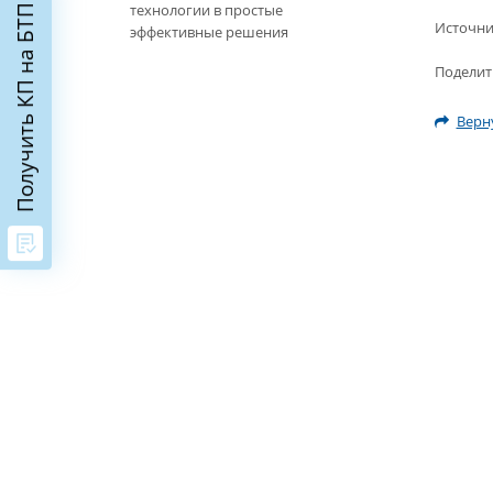
технологии в простые
Получить КП на БТП
Источни
эффективные решения
Поделит
Верну