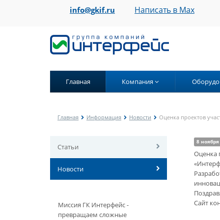
Написать в Max
info@gkif.ru
Главная
Компания
Оборудо
Главная
Информация
Новости
Оценка проектов учас
8 ноября
Статьи
Оценка 
«Интерф
Новости
Разрабо
инновац
Поздравл
Сайт ко
Миссия ГК Интерфейс -
превращаем сложные