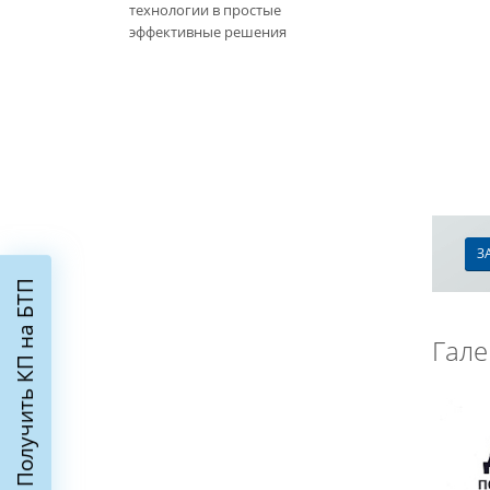
технологии в простые
эффективные решения
З
Получить КП на БТП
Гале