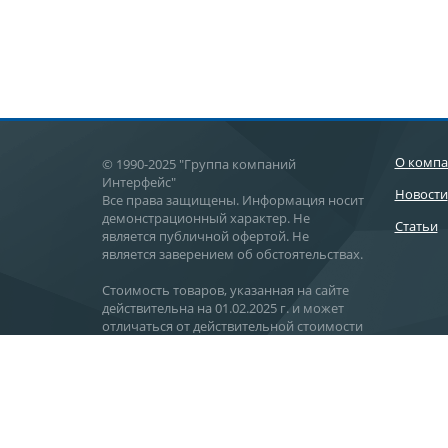
О комп
© 1990-2025 "Группа компаний
Интерфейс"
Новости
Все права защищены. Информация носит
демонстрационный характер. Не
Статьи
является публичной офертой. Не
является заверением об обстоятельствах.
Стоимость товаров, указанная на сайте
действительна на 01.02.2025 г. и может
отличаться от действительной стоимости
поставки.
Действительную стоимость товаров
уточняйте в отделе продаж.
Хабаровск, ул. Карла Маркса, 144 В