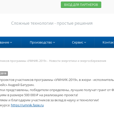
ВХОД ДЛЯ ПАРТНЁРОВ
Сложные технологии - простые решения
вание
Производство
Сервис
Контак
тников программы «УМНИК-2019» - Новости энергетики и энергосбережения
 2019
проектов участников программы «УМНИК-2019», в жюри - исполнитель
ейс» Андрей Батурин.
тки представлены, победители определены, лучшие получат грант от Ф
иям в размере 500 000 ₽ на реализацию проекта!
яем и благодарим участников за вклад в науку и технологии!
нкурса:
https://umnik.fasie.ru