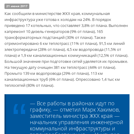
21 июня 2017
Как сообщили в министерстве ЖКХ края, коммунальная
инфраструктура уже готова к холодам на 24%. В порядок
приведено 17 котельных, что составляет 3,8% от плана. Выполнен
капремонт 10 дизель-генераторов (9% от плана), 165
трансформаторных подстанций (30% от плана). Также
отремонтировано 6 км теплотрасс (11% от плана), 91,5 км линий
электропередачи (28% от плана), 4,5 км водопровода (11,5% от
плана) и 1,9 км канализационных коммуникаций (12,5% от плана).
Большой значение при подготовке сетей уделяется их промывке.
На текущую дату очищен 381 км теплотрасс (44% от плана).
Промыто 139 км водопровода (29% от плана), 113 км
канализационных труб (6% от плана). Опрессовано 1,4 тыс км
теплосетей (80% от плана).
— Все работы в районах идут по
графику, — отметил Марк Хакимов,
заместитель министра ЖКХ края —
начальник управления инженерной
коммунальной инфраструктуры и