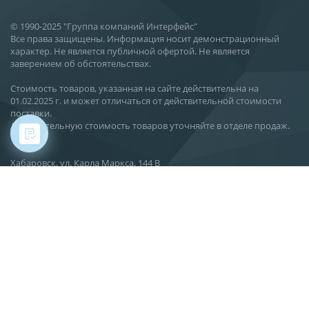
© 1990-2025 "Группа компаний Интерфейс"
Все права защищены. Информация носит демонстрационный
характер. Не является публичной офертой. Не является
заверением об обстоятельствах.
Стоимость товаров, указанная на сайте действительна на
01.02.2025 г. и может отличаться от действительной стоимости
поставки.
Действительную стоимость товаров уточняйте в отделе продаж.
Хабаровск, ул. Карла Маркса, 144 В
О компании
Новости
Статьи
Производство
Поставка