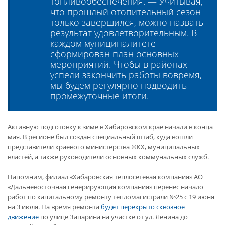
топливообеспечения. — Учитывая,
что прошлый отопительный сезон
только завершился, можно назвать
результат удовлетворительным. В
каждом муниципалитете
сформирован план основных
мероприятий. Чтобы в районах
успели закончить работы вовремя,
мы будем регулярно подводить
промежуточные итоги.
Активную подготовку к зиме в Хабаровском крае начали в конца
мая. В регионе был создан специальный штаб, куда вошли
представители краевого министерства ЖКХ, муниципальных
властей, а также руководители основных коммунальных служб.
Напомним, филиал «Хабаровская теплосетевая компания» АО
«Дальневосточная генерирующая компания» перенес начало
работ по капитальному ремонту тепломагистрали №25 с 19 июня
на 3 июля. На время ремонта
будет перекрыто сквозное
движение
по улице Запарина на участке от ул. Ленина до