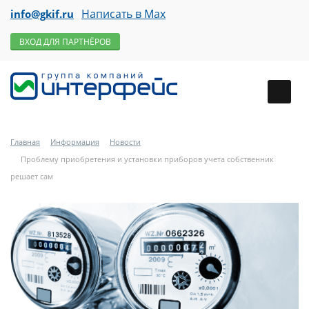
Написать в Max
info@gkif.ru
ВХОД ДЛЯ ПАРТНЁРОВ
Главная
Информация
Новости
Проблему приобретения и установки приборов учета собственник
решает сам