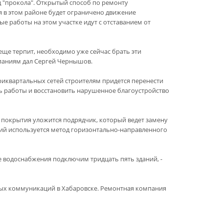
д "прокола". Открытый способ по ремонту
я в этом районе будет ограничено движение
ые работы на этом участке идут с отставанием от
ще терпит, необходимо уже сейчас брать эти
паниям дал Сергей Чернышов.
триквартальных сетей строителям придется перенести
ь работы и восстановить нарушенное благоустройство
покрытия уложится подрядчик, который ведет замену
ий используется метод горизонтально-направленного
е водоснабжения подключим тридцать пять зданий, -
ных коммуникаций в Хабаровске. Ремонтная компания