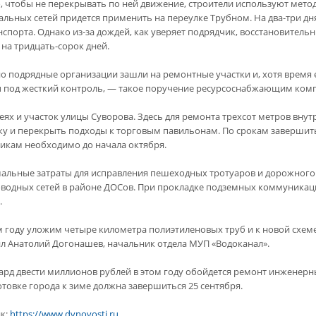
о, чтобы не перекрывать по ней движение, строители используют мето
альных сетей придется применить на переулке Трубном. На два-три дн
спорта. Однако из-за дождей, как уверяет подрядчик, восстановительн
 на тридцать-сорок дней.
о подрядные организации зашли на ремонтные участки и, хотя время е
 под жесткий контроль, — такое поручение ресурсоснабжающим ком
еях и участок улицы Суворова. Здесь для ремонта трехсот метров вну
ку и перекрыть подходы к торговым павильонам. По срокам завершит
икам необходимо до начала октября.
альные затраты для исправления пешеходных тротуаров и дорожного 
водных сетей в районе ДОСов. При прокладке подземных коммуникац
.
м году уложим четыре километра полиэтиленовых труб и к новой схем
л Анатолий Догонашев, начальник отдела МУП «Водоканал».
ард двести миллионов рублей в этом году обойдется ремонт инженер
отовке города к зиме должна завершиться 25 сентября.
к:
https://www.dvnovosti.ru