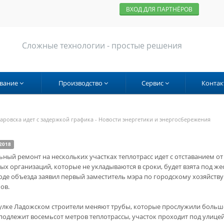
ВХОД ДЛЯ ПАРТНЁРОВ
Сложные технологии - простые решения
вание
Производство
Сервис
Контак
аровска идет с задержкой графика - Новости энергетики и энергосбережения
2018
ьный ремонт на нескольких участках теплотрасс идет с отставанием от
ых организаций, которые не укладываются в сроки, будет взята под же
ходе объезда заявил первый заместитель мэра по городскому хозяйству
ов.
улке Ладожском строители меняют трубы, которые прослужили больше
подлежит восемьсот метров теплотрассы, участок проходит под улице