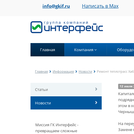
Написать в Max
info@gkif.ru
Главная
Компания
Оборудо
Главная
Информация
Новости
Ремонт теплотрасс Хаб
12 июля 
Статьи
Капитал
подрядн
Новости
этом в 
Черныш
На пере
Миссия ГК Интерфейс -
Замене 
превращаем сложные