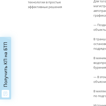
Для тог
технологии в простые
магистр
эффективные решения
автотран
графика
— Поздн
объекты
В транш
останов
Получить КП на БТП
подрядч
В миним
водопро
бурения
— В это
объясни
В милли
по подг
Источни