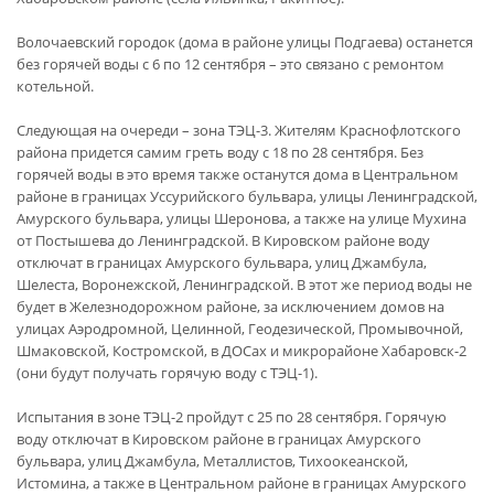
Волочаевский городок (дома в районе улицы Подгаева) останется
без горячей воды с 6 по 12 сентября – это связано с ремонтом
котельной.
Следующая на очереди – зона ТЭЦ-3. Жителям Краснофлотского
района придется самим греть воду с 18 по 28 сентября. Без
горячей воды в это время также останутся дома в Центральном
районе в границах Уссурийского бульвара, улицы Ленинградской,
Амурского бульвара, улицы Шеронова, а также на улице Мухина
от Постышева до Ленинградской. В Кировском районе воду
отключат в границах Амурского бульвара, улиц Джамбула,
Шелеста, Воронежской, Ленинградской. В этот же период воды не
будет в Железнодорожном районе, за исключением домов на
улицах Аэродромной, Целинной, Геодезической, Промывочной,
Шмаковской, Костромской, в ДОСах и микрорайоне Хабаровск-2
(они будут получать горячую воду с ТЭЦ-1).
Испытания в зоне ТЭЦ-2 пройдут с 25 по 28 сентября. Горячую
воду отключат в Кировском районе в границах Амурского
бульвара, улиц Джамбула, Металлистов, Тихоокеанской,
Истомина, а также в Центральном районе в границах Амурского