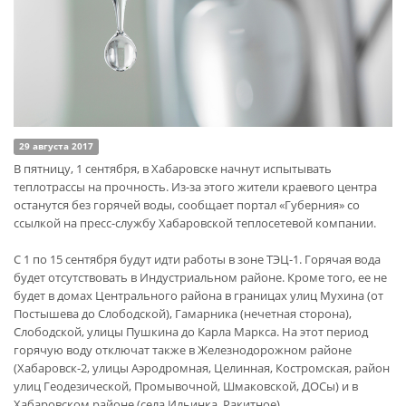
29 августа 2017
В пятницу, 1 сентября, в Хабаровске начнут испытывать
теплотрассы на прочность. Из-за этого жители краевого центра
останутся без горячей воды, сообщает портал «Губерния» со
ссылкой на пресс-службу Хабаровской теплосетевой компании.
С 1 по 15 сентября будут идти работы в зоне ТЭЦ-1. Горячая вода
будет отсутствовать в Индустриальном районе. Кроме того, ее не
будет в домах Центрального района в границах улиц Мухина (от
Постышева до Слободской), Гамарника (нечетная сторона),
Слободской, улицы Пушкина до Карла Маркса. На этот период
горячую воду отключат также в Железнодорожном районе
(Хабаровск-2, улицы Аэродромная, Целинная, Костромская, район
улиц Геодезической, Промывочной, Шмаковской, ДОСы) и в
Хабаровском районе (села Ильинка, Ракитное).