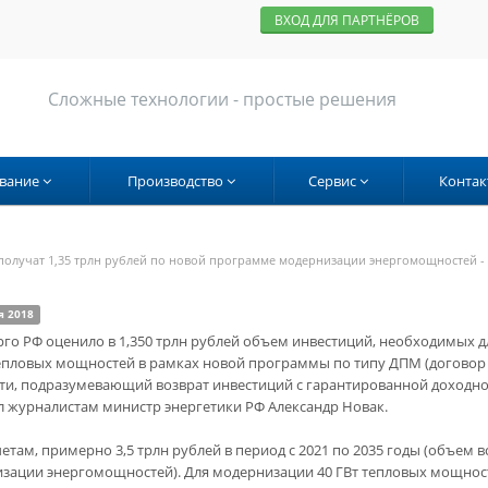
ВХОД ДЛЯ ПАРТНЁРОВ
Сложные технологии - простые решения
вание
Производство
Сервис
Контак
получат 1,35 трлн рублей по новой программе модернизации энергомощностей -
я 2018
го РФ оценило в 1,350 трлн рублей объем инвестиций, необходимых 
тепловых мощностей в рамках новой программы по типу ДПМ (договор
и, подразумевающий возврат инвестиций с гарантированной доходно
 журналистам министр энергетики РФ Александр Новак.
четам, примерно 3,5 трлн рублей в период с 2021 по 2035 годы (объем
зации энергомощностей). Для модернизации 40 ГВт тепловых мощностей