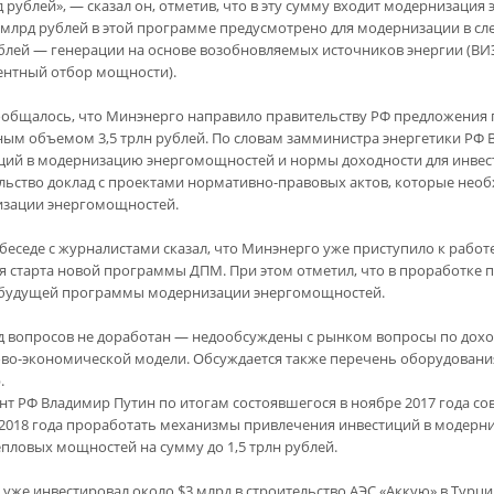
 рублей», — сказал он, отметив, что в эту сумму входит модернизация
 млрд рублей в этой программе предусмотрено для модернизации в сле
блей — генерации на основе возобновляемых источников энергии (ВИ
ентный отбор мощности).
ообщалось, что Минэнерго направило правительству РФ предложени
ым объемом 3,5 трлн рублей. По словам замминистра энергетики РФ В
ций в модернизацию энергомощностей и нормы доходности для инвест
льство доклад с проектами нормативно-правовых актов, которые нео
зации энергомощностей.
 беседе с журналистами сказал, что Минэнерго уже приступило к ра
ля старта новой программы ДПМ. При этом отметил, что в проработке 
будущей программы модернизации энергомощностей.
д вопросов не доработан — недообсуждены с рынком вопросы по доход
во-экономической модели. Обсуждается также перечень оборудования
.
нт РФ Владимир Путин по итогам состоявшегося в ноябре 2017 года с
 2018 года проработать механизмы привлечения инвестиций в модерн
епловых мощностей на сумму до 1,5 трлн рублей.
 уже инвестировал около $3 млрд в строительство АЭС «Аккую» в Турци