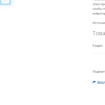
«Уже про
чтобы с
инвесто
Источни
Тов
Раздел
Поделит
Верну