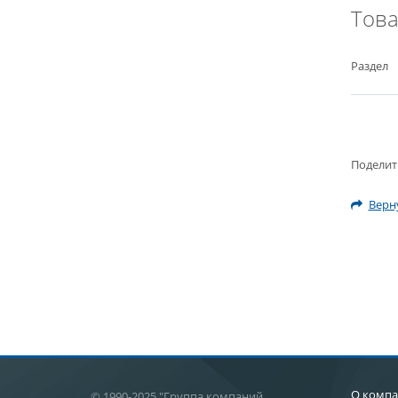
Тов
Раздел
Поделит
Верну
О комп
© 1990-2025 "Группа компаний