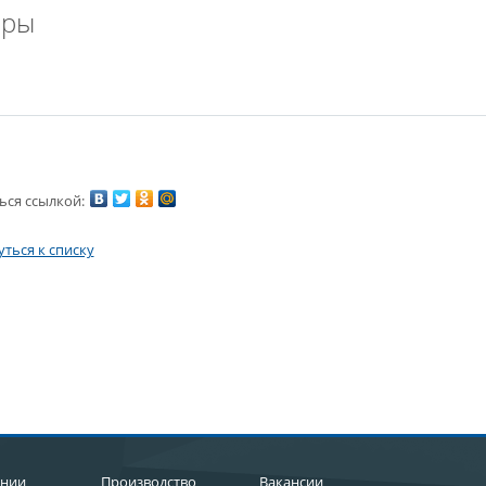
ары
ься ссылкой:
ться к списку
ании
Производство
Вакансии