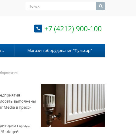
+7 (4212) 900-100
ты
Магазин оборудования "Пульсар"
осбережения
редприятия
еплосеть выполнены
nMedia в пресс-
рритории города
91 % общей