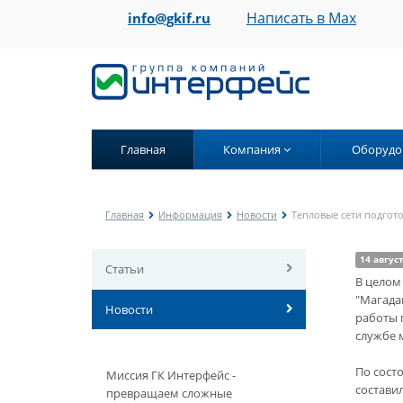
Написать в Max
info@gkif.ru
Главная
Компания
Оборудо
Главная
Информация
Новости
Тепловые сети подгот
14 авгус
Статьи
В целом
"Магада
Новости
работы 
службе 
По сост
Миссия ГК Интерфейс -
составил
превращаем сложные