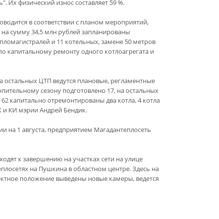
. Их физический износ составляет 59 %.
роводится в соответствии с планом мероприятий,
 на сумму 34,5 млн рублей запланированы
пломагистралей и 11 котельных, замене 50 метров
по капитальному ремонту одного котлоагрегата и
На остальных ЦТП ведутся плановые, регламентные
топительному сезону подготовлено 17, на остальных
62 капитально отремонтированы два котла, 4 котла
Х и КИ мэрии Андрей Бендик.
и на 1 августа, предприятием Магадантеплосеть
ходят к завершению на участках сети на улице
еплосетях на Пушкина в областном центре. Здесь на
ектное положение выведены новые камеры, ведется