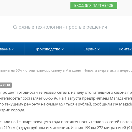
ВХОД ДЛЯ ПАРТНЁРОВ
Сложные технологии - простые решения
вание
Производство
Сервис
Контак
овлены на 60% к отопительному сезону в Магадане - Новости энергетики и энерг
та 2018
 процент готовности тепловых сетей к началу отопительного сезона п
нтеплосеть" составляет 60-65 %. На 1 августа предприятием Магадант
по текущему ремонту на сумму 657 тысяч рублей, сообщили ИА Magada
мэрии города.
оянию на 1 января текущего года протяженность тепловых сетей на те
а 219 км (в двухтрубном исчислении). Из них 199 км 272 метра сетей (