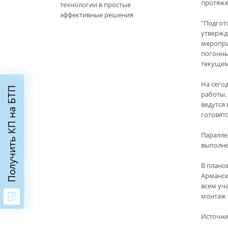
протяже
технологии в простые
эффективные решения
"Подгот
утвержд
меропри
погонны
текущем
На сего
Получить КП на БТП
работы.
ведутся
готовятс
Паралле
выполне
В плано
Арманск
всем уч
монтаж 
Источни