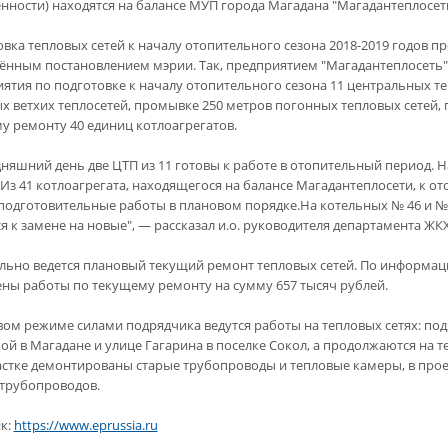
нности) находятся на балансе МУП города Магадана "Магадантеплосеть"
овка тепловых сетей к началу отопительного сезона 2018-2019 годов п
ённым постановлением мэрии. Так, предприятием "Магадантеплосеть"
ятия по подготовке к началу отопительного сезона 11 центральных те
х ветхих теплосетей, промывке 250 метров погонных тепловых сетей, 
у ремонту 40 единиц котлоагрегатов.
дняшний день две ЦТП из 11 готовы к работе в отопительный период. 
 Из 41 котлоагрегата, находящегося на балансе Магадантеплосети, к о
 подготовительные работы в плановом порядке.На котельных № 46 и № 
я к замене на новые", — рассказал и.о. руководителя департамента ЖК
льно ведется плановый текущий ремонт тепловых сетей. По информаци
ны работы по текущему ремонту на сумму 657 тысяч рублей.
вом режиме силами подрядчика ведутся работы на тепловых сетях: под
ой в Магадане и улице Гагарина в поселке Сокол, а продолжаются на т
астке демонтированы старые трубопроводы и тепловые камеры, в про
трубопроводов.
к:
https://www.eprussia.ru