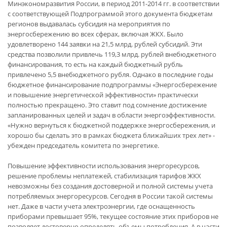
Минэкономразвития России, в период 2011-2014 гг. в соответствии
с соответствующей Подпрограммой этого документа бюджетам
регионов выдавалась субсидия на мероприятия по
энергосбережению во всех сферах, включая ЖКХ. Было
удовлетворено 144 заявки на 21,5 млрд. рублей субсидий. Эти
средства позволили привлечь 119,3 млрд. рублей внебюджетного
финансирования, то есть на каждый бюджетный рубль
привлечено 5,5 внебюджетного рубля. Однако в последние годы
бюджетное финансирование подпрограммы «Энергосбережение
и повышение энергетической эффективности» практически
полностью прекращено. Это ставит под сомнение достижение
запланированных целей и задач в области энергоэффективности.
«Нужно вернуться к бюджетной поддержке энергосбережения, и
хорошо бы сделать это в рамках бюджета ближайших трех лет» -
убежден председатель комитета по энергетике.
Повышение эффективности использования энергоресурсов,
решение проблемы неплатежей, стабилизация тарифов ЖКХ
невозможны без создания достоверной и полной системы учета
потребляемых энергоресурсов. Сегодня в России такой системы
нет. Даже в части учета электроэнергии, где оснащенность
приборами превышает 95%, текущее состояние этих приборов не
позволяет достоверно определять объемы потребления. А в части