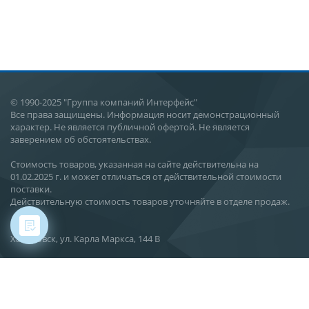
© 1990-2025 "Группа компаний Интерфейс"
Все права защищены. Информация носит демонстрационный
характер. Не является публичной офертой. Не является
заверением об обстоятельствах.
Стоимость товаров, указанная на сайте действительна на
01.02.2025 г. и может отличаться от действительной стоимости
поставки.
Действительную стоимость товаров уточняйте в отделе продаж.
Хабаровск, ул. Карла Маркса, 144 В
О компании
Новости