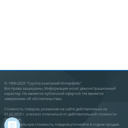
© 1990-2025 "Группа компаний Интерфейс"
Все права защищены. Информация носит демонстрационный
характер. Не является публичной офертой. Не является
заверением об обстоятельствах.
Стоимость товаров, указанная на сайте действительна на
01.02.2025 г. и может отличаться от действительной стоимости
поставки.
Действительную стоимость товаров уточняйте в отделе продаж.