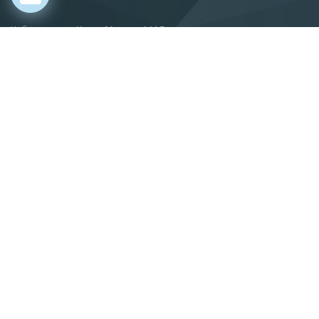
Хабаровск, ул. Карла Маркса, 144 В
О компании
Новости
Статьи
Производство
Поставка
Сервис
Вакансии
Контакты
info@gkif.ru